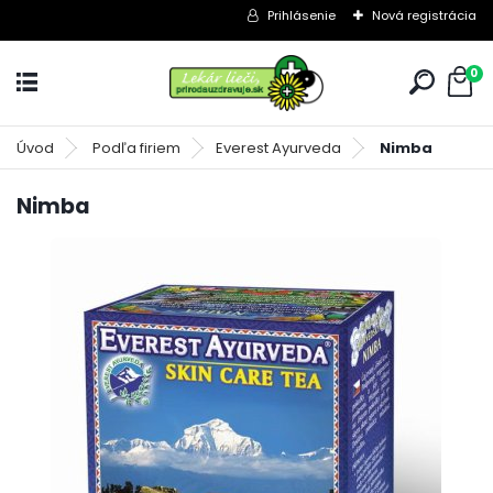
Prihlásenie
Nová registrácia
0
Úvod
Podľa firiem
Everest Ayurveda
Nimba
Nimba