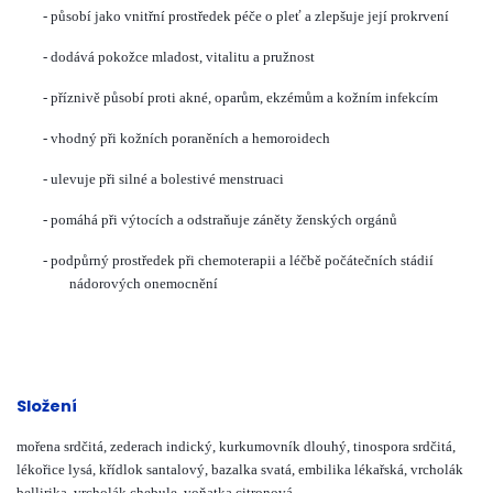
-
působí jako vnitřní prostředek péče o pleť a zlepšuje její prokrvení
-
dodává pokožce mladost, vitalitu a pružnost
-
příznivě působí proti akné, oparům, ekzémům a kožním infekcím
-
vhodný při kožních poraněních a hemoroidech
-
ulevuje při silné a bolestivé menstruaci
-
pomáhá při výtocích a odstraňuje záněty ženských orgánů
-
podpůrný prostředek při chemoterapii a léčbě počátečních stádií
nádorových onemocnění
Složení
mořena srdčitá, zederach indický, kurkumovník dlouhý, tinospora srdčitá,
lékořice lysá, křídlok santalový, bazalka svatá, embilika lékařská, vrcholák
bellirika, vrcholák chebule, voňatka citronová.