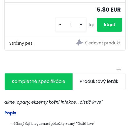
5,80 EUR
-
+
ks
Strážny pes:
Kompletné špecifikácie
Produktový leták
akné, opary, ekzémy kožní infekce, „čistič krve"
Popis
-
účinný čaj k regeneraci pokožky zvaný "čistič krve"