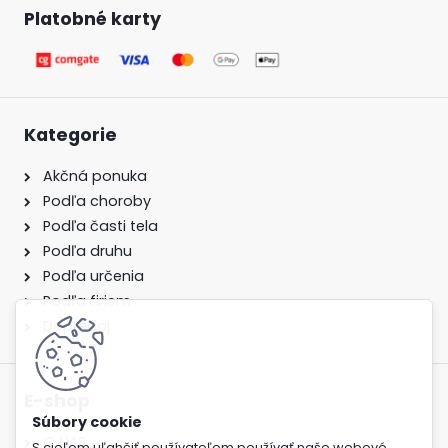
Platobné karty
Kategorie
Akčná ponuka
Podľa choroby
Podľa časti tela
Podľa druhu
Podľa určenia
Podľa firiem
Dopredaj
E-shop
O NÁS
S cieľom uľahčiť používateľom používať naše webové