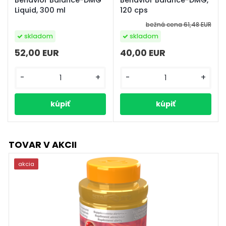
Liquid, 300 ml
120 cps
bežná cena
61,48 EUR
skladom
skladom
52,00 EUR
40,00 EUR
-
+
-
+
TOVAR V AKCII
akcia