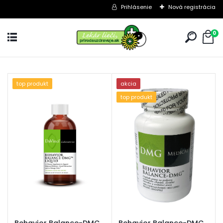
Prihlásenie
Nová registrácia
0
top produkt
akcia
top produkt
Behavior Balance-DMG
Behavior Balance-DMG,