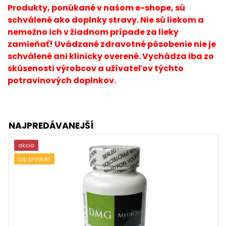
Produkty, ponúkané v našom e-shope, sú
schválené ako doplnky stravy. Nie sú liekom a
nemožno ich v žiadnom prípade za lieky
zamieňať! Uvádzané zdravotné pôsobenie nie je
schválené ani klinicky overené. Vychádza iba zo
skúsenosti výrobcov a užívateľov týchto
potravinových doplnkov.
NAJPREDÁVANEJŠÍ
akcia
top produkt