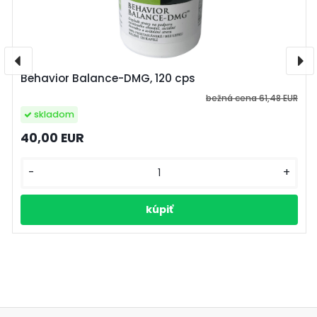
Behavior Balance-DMG, 120 cps
bežná cena
61,48 EUR
skladom
40,00 EUR
-
+