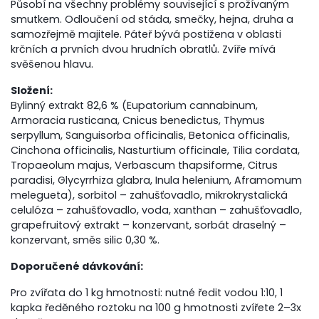
Působí na všechny problémy související s prožívaným
smutkem. Odloučení od stáda, smečky, hejna, druha a
samozřejmě majitele. Páteř bývá postižena v oblasti
krčních a prvních dvou hrudních obratlů. Zvíře mívá
svěšenou hlavu.
Složení:
Bylinný extrakt 82,6 % (Eupatorium cannabinum,
Armoracia rusticana, Cnicus benedictus, Thymus
serpyllum, Sanguisorba officinalis, Betonica officinalis,
Cinchona officinalis, Nasturtium officinale, Tilia cordata,
Tropaeolum majus, Verbascum thapsiforme, Citrus
paradisi, Glycyrrhiza glabra, Inula helenium, Aframomum
melegueta), sorbitol – zahušťovadlo, mikrokrystalická
celulóza – zahušťovadlo, voda, xanthan – zahušťovadlo,
grapefruitový extrakt – konzervant, sorbát draselný –
konzervant, směs silic 0,30 %.
Doporučené dávkování:
Pro zvířata do 1 kg hmotnosti: nutné ředit vodou 1:10, 1
kapka ředěného roztoku na 100 g hmotnosti zvířete 2–3x