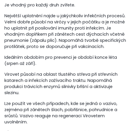
Je vhodný pro každý druh zvířete.
Největší uplatnění najde u jakýchkoliv infekčních procesů.
Velmi dobře působí na virózy v jejich počátku a je možné
ho uplatnit při posilování imunity proti infekcím. Je
vhodným doplňkem při zánětech cest dýchacích včetně
pneumonie (zápalu plic). Napomáhá tvorbě specifických
protilátek, proto se doporučuje při vakcinacích.
Ideálním obdobím pro prevenci je období konce léta
(srpen až září).
Virovet působí na oblast tlustého střeva při střevních
katarech a infekcích zažívacího traktu. Napomáhá
produkci trávicích enzymů slinivky břišní a aktivizuje
slezinu.
Lze použít ve všech případech, kde se jedná o vazivo,
zejména při zánětech šlach, pobřišnice, pohrudnice a
srůstů. Vazivo reaguje na regeneraci Virovetem
uvolněním.