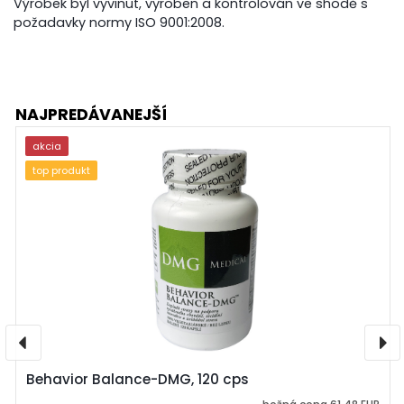
Výrobek byl vyvinut, vyroben a kontrolován ve shodě s
požadavky normy ISO 9001:2008.
NAJPREDÁVANEJŠÍ
akcia
top produkt
Behavior Balance-DMG, 120 cps