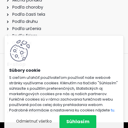
Podľa choroby
Podľa časti tela
Podľa druhu
Podľa určenia
Podľa firiem
Dopredaj
E-shop
O NÁS
S cieľom uľahčiť používateľom používať naše webové
OBCHODNÉ PODMIENKY
stránky využívame cookies. Kliknutím na tlačidlo "Súhlasím"
súhlasíte s použitím preferenčných, štatistických aj
ZÁSADY PRÁCE S VAŠIMI ÚDAJMI
marketingových cookies pre nás aj našich partnerov.
AKO NAKUPOVAŤ
Funkčné cookies sú v rámci zachovania funkčnosti webu
KONTAKTY
používané počas celej doby prehliadania webom.
Podrobné informácie a nastavenia ku cookies nájdete
tu
.
Obj.: +420 608 784 951
Súhlasím
Odmietnuť všetko