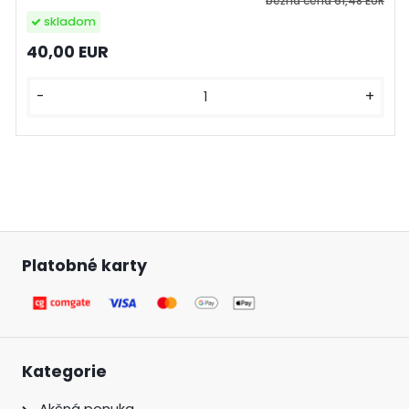
bežná cena
61,48 EUR
skladom
40,00 EUR
-
+
Platobné karty
Kategorie
Akčná ponuka