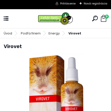
Prihlásenie
Nová registrácia
0
Úvod
Podľa firiem
Energy
Virovet
Virovet